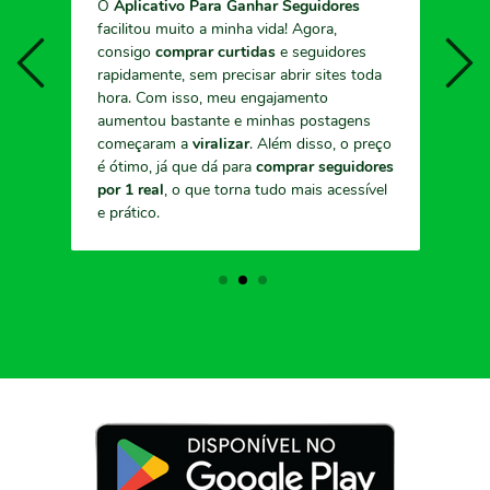
O
Aplicativo Para Ganhar Seguidores
facilitou muito a minha vida! Agora,
f
consigo
comprar curtidas
e seguidores
s
rapidamente, sem precisar abrir sites toda
a
hora. Com isso, meu engajamento
r
aumentou bastante e minhas postagens
é
começaram a
viralizar
. Além disso, o preço
e
é ótimo, já que dá para
comprar seguidores
por 1 real
, o que torna tudo mais acessível
e prático.
1
2
3