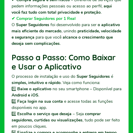
pedem informações pessoais ou acesso ao perfil,
aqui
você faz tudo com total privacidade e proteção
.
✔ Comprar Seguidores por 1 Real
O
Super Seguidores
foi desenvolvido para ser
o aplicativo
mais eficiente do mercado
, unindo
praticidade, velocidade
e segurança
para que você
alcance o crescimento que
deseja sem complicações
.
Passo a Passo: Como Baixar
e Usar o Aplicativo
O processo de instalação e uso do
Super Seguidores
é
simples, intuitivo e rápido
. Veja como funciona:
1️⃣
Baixe o aplicativo
no seu smartphone – Disponível para
Android e iOS
.
2️⃣
Faça login na sua conta
e acesse todas as funções
disponíveis no app.
3️⃣
Escolha o serviço que deseja
– Seja
comprar
seguidores, curtidas ou visualizações
, tudo pode ser feito
em poucos cliques.
4️⃣
Finalize a compra e acompanhe a entrega em tempo