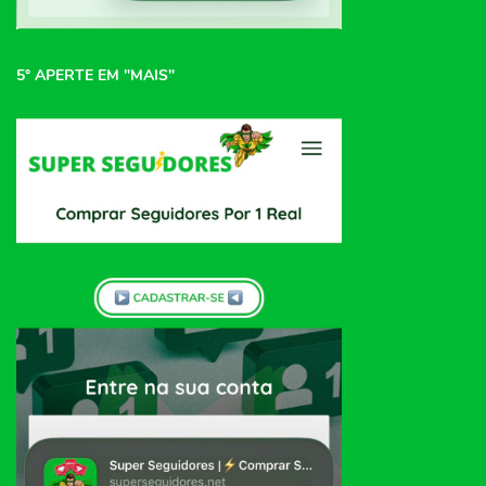
5° APERTE EM "MAIS"