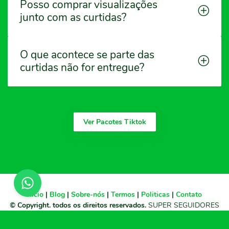
Posso comprar visualizações
junto com as curtidas?
O que acontece se parte das
curtidas não for entregue?
Ver Pacotes Tiktok
Início
|
Blog
|
Sobre-nós
|
Termos
|
Politicas
|
Contato
13.276 usuários online
© Copyright. todos os direitos reservados.
SUPER SEGUIDORES
2010 - 2026