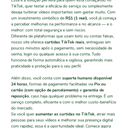
Essa é a solução perfeita para quem está começando no
TikTok, quer testar a eficácia do serviço ou simplesmente
deseja turbinar vídeos importantes sem gastar muito. Com
um investimento simbólico de
R$1 (1 real)
, você já começa
a perceber melhorias na performance e no alcance — e o
melhor: com total segurança e sem riscos.
Diferente de plataformas que usam bots ou contas falsas,
nosso site oferece
curtidas TikTok reais
, entregues em
poucos minutos após o pagamento, sem necessidade de
senha, login ou qualquer acesso à sua conta. Tudo
funciona de forma automática e sigilosa, garantindo mais
praticidade e proteção para o seu perfil.
Além disso, você conta com
suporte humano disponível
24 horas
, formas de pagamento facilitadas via
Pix ou
cartão (com opção de parcelamento)
e
garantia de
reposição
, caso haja qualquer problema na entrega. É um
serviço completo, eficiente e com o melhor custo-benefício
do mercado.
Se você quer
aumentar as curtidas no TikTok
, atrair mais
pessoas para seus vídeos e melhorar sua presença digital
com rapidez, essa é a oportunidade ideal. Comece agora