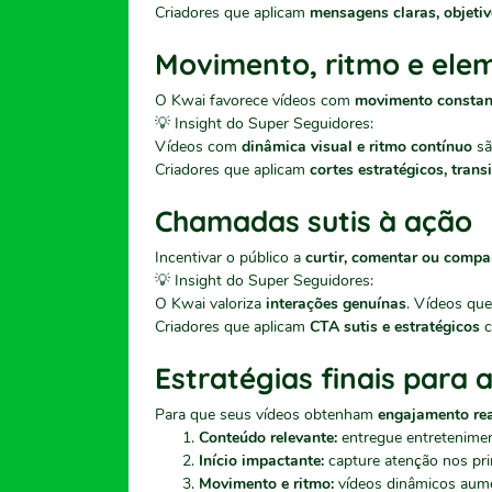
Criadores que aplicam
mensagens claras, objetiv
Movimento, ritmo e elem
O Kwai favorece vídeos com
movimento constant
💡 Insight do Super Seguidores:
Vídeos com
dinâmica visual e ritmo contínuo
sã
Criadores que aplicam
cortes estratégicos, trans
Chamadas sutis à ação
Incentivar o público a
curtir, comentar ou compar
💡 Insight do Super Seguidores:
O Kwai valoriza
interações genuínas
. Vídeos que
Criadores que aplicam
CTA sutis e estratégicos
c
Estratégias finais para
Para que seus vídeos obtenham
engajamento rea
Conteúdo relevante:
entregue entretenimen
Início impactante:
capture atenção nos pr
Movimento e ritmo:
vídeos dinâmicos aume