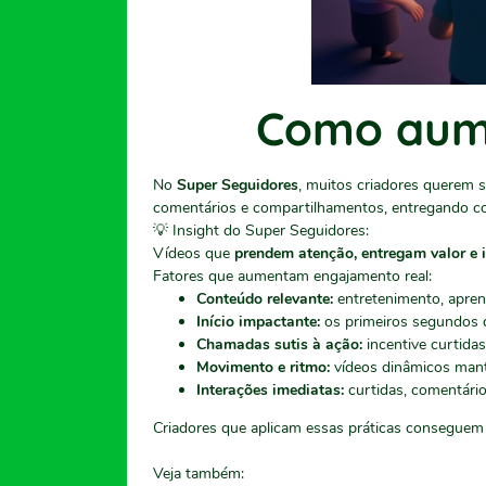
Como aume
No
Super Seguidores
, muitos criadores querem 
comentários e compartilhamentos, entregando co
💡 Insight do Super Seguidores:
Vídeos que
prendem atenção, entregam valor e i
Fatores que aumentam engajamento real:
Conteúdo relevante:
entretenimento, apren
Início impactante:
os primeiros segundos d
Chamadas sutis à ação:
incentive curtida
Movimento e ritmo:
vídeos dinâmicos man
Interações imediatas:
curtidas, comentário
Criadores que aplicam essas práticas consegue
Veja também: