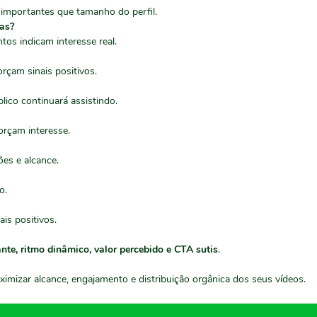
importantes que tamanho do perfil.
das?
os indicam interesse real.
rçam sinais positivos.
ico continuará assistindo.
orçam interesse.
es e alcance.
o.
is positivos.
ante, ritmo dinâmico, valor percebido e CTA sutis
.
mizar alcance, engajamento e distribuição orgânica dos seus vídeos.