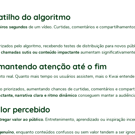
atilho do algoritmo
eiros segundos
de um vídeo. Curtidas, comentários e compartilhamentos
rizados pelo algoritmo, recebendo testes de distribuição para novos pú
 chamadas sutis ou conteúdo impactante
aumentam significativamente
 mantendo atenção até o fim
nto real. Quanto mais tempo os usuários assistem, mais o Kwai entende 
o priorizados, aumentando chances de curtidas, comentários e compart
actante, narrativa clara e ritmo dinâmico
conseguem manter a audiência 
lor percebido
tregar valor ao público
. Entretenimento, aprendizado ou inspiração inc
genuíno
, enquanto conteúdos confusos ou sem valor tendem a ser igno