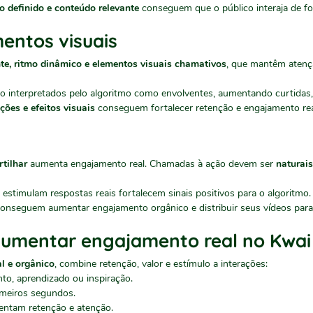
o definido e conteúdo relevante
conseguem que o público interaja de f
entos visuais
e, ritmo dinâmico e elementos visuais chamativos
, que mantêm atenç
o interpretados pelo algoritmo como envolventes, aumentando curtidas
ições e efeitos visuais
conseguem fortalecer retenção e engajamento rea
tilhar
aumenta engajamento real. Chamadas à ação devem ser
naturai
 estimulam respostas reais fortalecem sinais positivos para o algoritmo.
onseguem aumentar engajamento orgânico e distribuir seus vídeos para
 aumentar engajamento real no Kwai
l e orgânico
, combine retenção, valor e estímulo a interações:
to, aprendizado ou inspiração.
imeiros segundos.
ntam retenção e atenção.